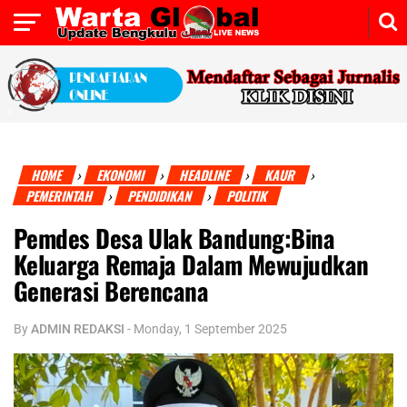
HOME
EKONOMI
HEADLINE
KAUR
›
›
›
›
PEMERINTAH
PENDIDIKAN
POLITIK
›
›
Pemdes Desa Ulak Bandung:Bina
Keluarga Remaja Dalam Mewujudkan
Generasi Berencana
By
ADMIN REDAKSI
-
Monday, 1 September 2025