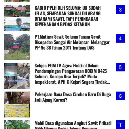
KABID PPLH DLH SELUMA: UU SUDAH
JELAS, SEMPADAN SUNGAI DILARANG
DITANAMI SAWIT, TAPI PENINDAKAN
KEWENANGAN BPDAS KETAHUN
PT.Mutiara Sawit Seluma Tanam Sawit
Disepadan Sungai Air Melancar Melanggar
PP No 38 Tahun 2011 Tentang DAS
Sekjen PGM-TV Agus: Padahal Dalam
Pendampingan Pengawasan KODIM 0425
Seluma, Kenapa Bisa Terjadi? Minta
Inspektorat, APH & Kejari Segera Tindak
Tegas Tanpa Pandang Bulu!
Pekerjaan Dana Desa Cirebon Baru Di Duga
Jadi Ajang Korosi?
Mobil Desa digunakan Angkut Sawit Pribadi
Milik Oknum Kades Talang Benuang