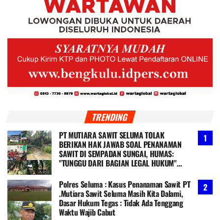
TRENDING
PT MUTIARA SAWIT SELUMA TOLAK
BERIKAN HAK JAWAB SOAL PENANAMAN
SAWIT DI SEMPADAN SUNGAI, HUMAS:
"TUNGGU DARI BAGIAN LEGAL HUKUM"
Ketua PGM-TV: Kami Kawal & Ambil
Langkah Hukum
Polres Seluma : Kasus Penanaman Sawit PT
.Mutiara Sawit Seluma Masih Kita Dalami,
Dasar Hukum Tegas : Tidak Ada Tenggang
Waktu Wajib Cabut