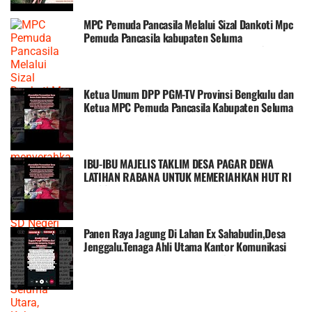
MPC Pemuda Pancasila Melalui Sizal Dankoti Mpc
Pemuda Pancasila kabupaten Seluma
menyerahkan bantuan 1 Unit bangunan WC kepada
SD Negeri 148 Seluma diDesa Sengkalak
Kecamatan Seluma Utara, Kabupaten
Seluma,Provinsi Bengkulu
Ketua Umum DPP PGM-TV Provinsi Bengkulu dan
Ketua MPC Pemuda Pancasila Kabupaten Seluma
Mengucapkan Selamat atas Peresmian
Pengangkatan/ Pengucapan Sumpah Janji Ketua
Dewan Perwakilan Rakyat Daerah (DPRD)
Kabupaten Seluma untuk periode 2024-2029
IBU-IBU MAJELIS TAKLIM DESA PAGAR DEWA
LATIHAN RABANA UNTUK MEMERIAHKAN HUT RI
ke-80
Panen Raya Jagung Di Lahan Ex Sahabudin,Desa
Jenggalu.Tenaga Ahli Utama Kantor Komunikasi
Kepresidenan atau Presidential Communication
Office (PCO) Dedek Prayudi : Subianto