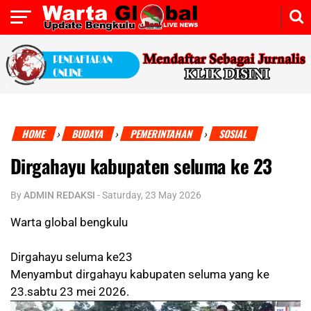
HOME
BUDAYA
PEMERINTAHAN
SOSIAL
›
›
›
Dirgahayu kabupaten seluma ke 23
By
ADMIN REDAKSI
-
Saturday, 23 May 2026
Warta global bengkulu
Dirgahayu seluma ke23
Menyambut dirgahayu kabupaten seluma yang ke
23.sabtu 23 mei 2026.