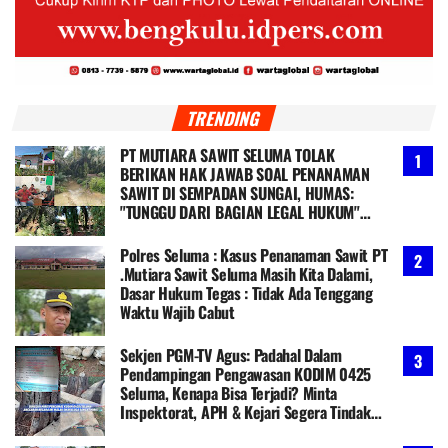
TRENDING
PT MUTIARA SAWIT SELUMA TOLAK
BERIKAN HAK JAWAB SOAL PENANAMAN
SAWIT DI SEMPADAN SUNGAI, HUMAS:
"TUNGGU DARI BAGIAN LEGAL HUKUM"
Ketua PGM-TV: Kami Kawal & Ambil
Langkah Hukum
Polres Seluma : Kasus Penanaman Sawit PT
.Mutiara Sawit Seluma Masih Kita Dalami,
Dasar Hukum Tegas : Tidak Ada Tenggang
Waktu Wajib Cabut
Sekjen PGM-TV Agus: Padahal Dalam
Pendampingan Pengawasan KODIM 0425
Seluma, Kenapa Bisa Terjadi? Minta
Inspektorat, APH & Kejari Segera Tindak
Tegas Tanpa Pandang Bulu!