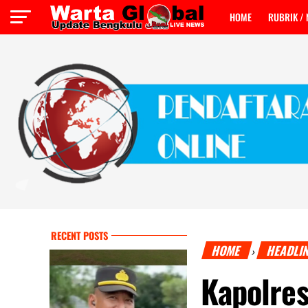
HOME
RUBRIK /
RECENT POSTS
HOME
HEADLI
›
Kapolre