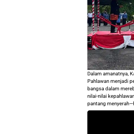
Dalam amanatnya, K
Pahlawan menjadi p
bangsa dalam mereb
nilai-nilai kepahla
pantang menyerah—ha