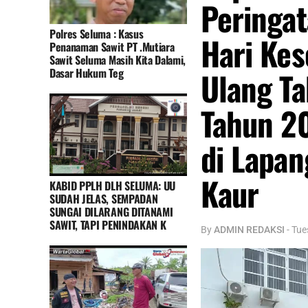
Peringat
Polres Seluma : Kasus
Hari Kes
Penanaman Sawit PT .Mutiara
Sawit Seluma Masih Kita Dalami,
Dasar Hukum Teg
Ulang Ta
Tahun 2
di Lapan
Kaur
KABID PPLH DLH SELUMA: UU
SUDAH JELAS, SEMPADAN
SUNGAI DILARANG DITANAMI
SAWIT, TAPI PENINDAKAN K
By
ADMIN REDAKSI
-
Tue