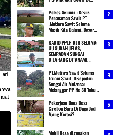
SEMPADAN SUNGAI,
HUMAS: "TUNGGU DARI
Polres Seluma : Kasus
BAGIAN LEGAL HUKUM"
Penanaman Sawit PT
Ketua PGM-TV: Kami Kawal
.Mutiara Sawit Seluma
& Ambil Langkah Hukum
Masih Kita Dalami, Dasar
Hukum Tegas : Tidak Ada
Tenggang Waktu Wajib
KABID PPLH DLH SELUMA:
Cabut
UU SUDAH JELAS,
SEMPADAN SUNGAI
DILARANG DITANAMI
SAWIT, TAPI PENINDAKAN
KEWENANGAN BPDAS
PT.Mutiara Sawit Seluma
Hari
KETAHUN
Tanam Sawit Disepadan
Sungai Air Melancar
bahwa
Melanggar PP No 38 Tahun
2011 Tentang DAS
ngat
Pekerjaan Dana Desa
Cirebon Baru Di Duga Jadi
Ajang Korosi?
Mobil Desa digunakan