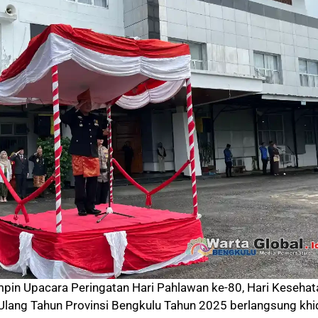
mpin Upacara Peringatan Hari Pahlawan ke-80, Hari Kesehat
i Ulang Tahun Provinsi Bengkulu Tahun 2025 berlangsung kh