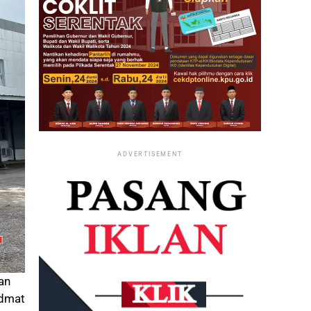
ADVERTISEMENT
an
idmat